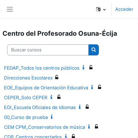
Salta al contenido principal
Acceder
Panel lateral
Centro del Profesorado Osuna-Écija
Buscar cursos
Buscar cursos
FEDAP_Todos los centros públicos
Direcciones Escolares
EOE_Equipos de Orientación Educativa
CEPER_Solo CEPER
EOI_Escuela Oficiales de Idiomas
00_Curso de prueba
CEM CPM_Conservatorios de música
CDP_Centros concertados